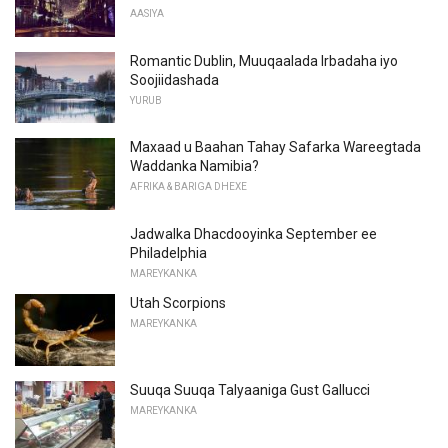
AASIYA
Romantic Dublin, Muuqaalada Irbadaha iyo
Soojiidashada
YURUB
Maxaad u Baahan Tahay Safarka Wareegtada
Waddanka Namibia?
AFRIKA & BARIGA DHEXE
Jadwalka Dhacdooyinka September ee
Philadelphia
MAREYKANKA
Utah Scorpions
MAREYKANKA
Suuqa Suuqa Talyaaniga Gust Gallucci
MAREYKANKA