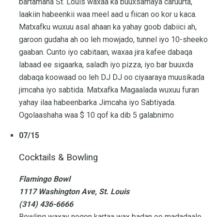
bartamaha St. Louis waxaa ka buuxsamaya caruurta,
laakiin habeenkii waa meel aad u fiican oo kor u kaca.
Matxafku wuxuu asal ahaan ka yahay goob dabiici ah,
garoon gudaha ah oo leh mowjado, tunnel iyo 10-sheeko
gaaban. Cunto iyo cabitaan, waxaa jira kafee dabaqa
labaad ee sigaarka, saladh iyo pizza, iyo bar buuxda
dabaqa koowaad oo leh DJ DJ oo ciyaaraya muusikada
jimcaha iyo sabtida. Matxafka Magaalada wuxuu furan
yahay ilaa habeenbarka Jimcaha iyo Sabtiyada.
Ogolaashaha waa $ 10 qof ka dib 5 galabnimo
07/15
Cocktails & Bowling
Flamingo Bowl
1117 Washington Ave, St. Louis
(314) 436-6666
Bowling waxay noqon kartaa wax badan oo madadaalo