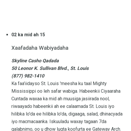
02 ka mid ah 15
Xaafadaha Wabiyadaha
Skyline Casho Qadada
50 Leonor K. Sullivan Blvd., St. Louis
(877) 982-1410
Ka faa'iidayso St. Louis 'meesha ku taal Mighty
Mississippi oo leh safar wabiga. Habeenkii Ciyaaraha
Cuntada waxaa ka mid ah muusiga jasiirada nool,
riwaayado habeenkii ah ee calaamada St. Louis iyo
hilibka lo'da ee hilibka lo'da, digaaga, salad, dhinacyada
iyo macmacaanka. Iskuuladu waxay tagaan 7da
galabnimo, oo u dhow lugta koofurta ee Gateway Arch.