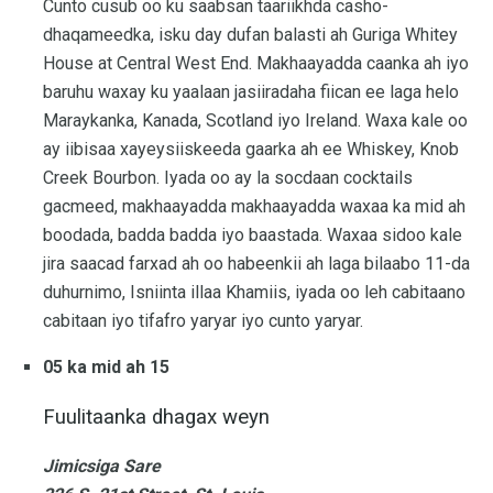
Cunto cusub oo ku saabsan taariikhda casho-
dhaqameedka, isku day dufan balasti ah Guriga Whitey
House at Central West End. Makhaayadda caanka ah iyo
baruhu waxay ku yaalaan jasiiradaha fiican ee laga helo
Maraykanka, Kanada, Scotland iyo Ireland. Waxa kale oo
ay iibisaa xayeysiiskeeda gaarka ah ee Whiskey, Knob
Creek Bourbon. Iyada oo ay la socdaan cocktails
gacmeed, makhaayadda makhaayadda waxaa ka mid ah
boodada, badda badda iyo baastada. Waxaa sidoo kale
jira saacad farxad ah oo habeenkii ah laga bilaabo 11-da
duhurnimo, Isniinta illaa Khamiis, iyada oo leh cabitaano
cabitaan iyo tifafro yaryar iyo cunto yaryar.
05 ka mid ah 15
Fuulitaanka dhagax weyn
Jimicsiga Sare