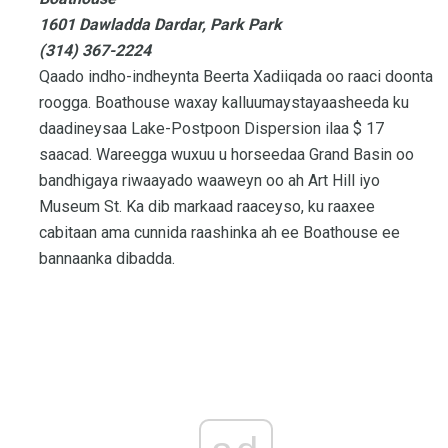
1601 Dawladda Dardar, Park Park
(314) 367-2224
Qaado indho-indheynta Beerta Xadiiqada oo raaci doonta
roogga. Boathouse waxay kalluumaystayaasheeda ku
daadineysaa Lake-Postpoon Dispersion ilaa $ 17
saacad. Wareegga wuxuu u horseedaa Grand Basin oo
bandhigaya riwaayado waaweyn oo ah Art Hill iyo
Museum St. Ka dib markaad raaceyso, ku raaxee
cabitaan ama cunnida raashinka ah ee Boathouse ee
bannaanka dibadda.