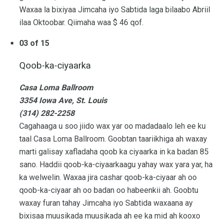
Waxaa la bixiyaa Jimcaha iyo Sabtida laga bilaabo Abriil
ilaa Oktoobar. Qiimaha waa $ 46 qof.
03 of 15
Qoob-ka-ciyaarka
Casa Loma Ballroom
3354 Iowa Ave, St. Louis
(314) 282-2258
Cagahaaga u soo jiido wax yar oo madadaalo leh ee ku
taal Casa Loma Ballroom. Goobtan taariikhiga ah waxay
marti galisay xafladaha qoob ka ciyaarka in ka badan 85
sano. Haddii qoob-ka-ciyaarkaagu yahay wax yara yar, ha
ka welwelin. Waxaa jira cashar qoob-ka-ciyaar ah oo
qoob-ka-ciyaar ah oo badan oo habeenkii ah. Goobtu
waxay furan tahay Jimcaha iyo Sabtida waxaana ay
bixisaa muusikada muusikada ah ee ka mid ah kooxo