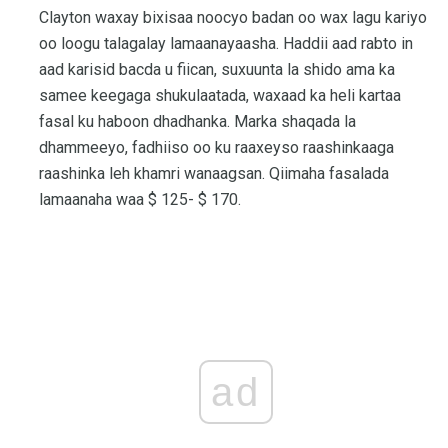
Clayton waxay bixisaa noocyo badan oo wax lagu kariyo
oo loogu talagalay lamaanayaasha. Haddii aad rabto in
aad karisid bacda u fiican, suxuunta la shido ama ka
samee keegaga shukulaatada, waxaad ka heli kartaa
fasal ku haboon dhadhanka. Marka shaqada la
dhammeeyo, fadhiiso oo ku raaxeyso raashinkaaga
raashinka leh khamri wanaagsan. Qiimaha fasalada
lamaanaha waa $ 125- $ 170.
ad