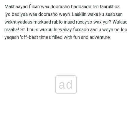
Makhaayad fiican waa doorasho badbaado leh taariikhda,
iyo badiyaa waa doorasho weyn. Laakiin waxa ku saabsan
wakhtiyadaas markaad rabto inaad ruxayso wax yar? Walaac
maaha! St. Louis wuxuu leeyahay fursado aad u weyn oo loo
yaqaan 'off-beat times filled with fun and adventure.
ad