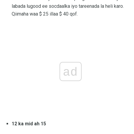
labada lugood ee socdaalka iyo tareenada la heli karo.
Qiimaha waa $ 25 illaa $ 40 qof.
ad
12 ka mid ah 15