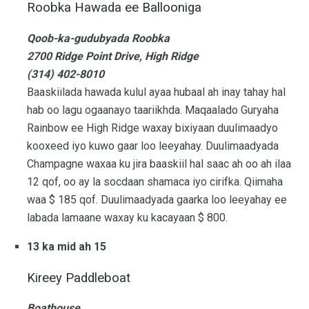
Roobka Hawada ee Ballooniga
Qoob-ka-gudubyada Roobka
2700 Ridge Point Drive, High Ridge
(314) 402-8010
Baaskiilada hawada kulul ayaa hubaal ah inay tahay hal
hab oo lagu ogaanayo taariikhda. Maqaalado Guryaha
Rainbow ee High Ridge waxay bixiyaan duulimaadyo
kooxeed iyo kuwo gaar loo leeyahay. Duulimaadyada
Champagne waxaa ku jira baaskiil hal saac ah oo ah ilaa
12 qof, oo ay la socdaan shamaca iyo cirifka. Qiimaha
waa $ 185 qof. Duulimaadyada gaarka loo leeyahay ee
labada lamaane waxay ku kacayaan $ 800.
13 ka mid ah 15
Kireey Paddleboat
Boathouse