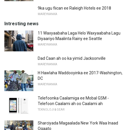
9ka ugu fiican ee Raleigh Hotels ee 2018
MAREYKANKA
Intresting news
11 Waxyaabaha Laga Helo Waxyaabaha Lagu
Diyaariyo Maalinta Rainy ee Seattle
MAREYKANKA
Dad Caan ah oo ka yimid Jacksonville
MAREYKANKA
H Hawlaha Waddooyinka ee 2017-Washington,
DC
MAREYKANKA
Telefoonka Caalamiga ee Mobal GSM -
Telefoon Caalami ah oo Caalami ah
TEKNOLOJI & GEAR
Sharciyada Magaalada New York Waa Inaad
Ogaato