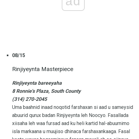
ad
08/15
Rinjiyeynta Masterpiece
Rinjiyeynta bareeyaha
8 Ronnie's Plaza, South County
(314) 270-2045
Uma baahnid inaad noqotid farshaxan si aad u sameysid
abuurid qurux badan Rinjiyeynta leh Noocyo. Fasallada
xiisaha leh waa fursad aad ku heli kartid hal-abuurnimo
isla markaana u muujiso dhinaca farshaxankaaga. Fasal