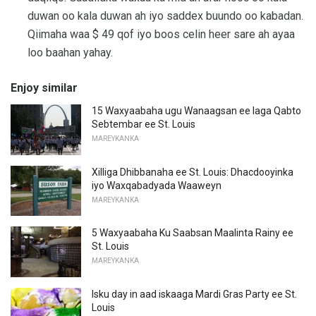
duwan oo kala duwan ah iyo saddex buundo oo kabadan.
Qiimaha waa $ 49 qof iyo boos celin heer sare ah ayaa
loo baahan yahay.
Enjoy similar
15 Waxyaabaha ugu Wanaagsan ee laga Qabto
Sebtembar ee St. Louis
MAREYKANKA
Xilliga Dhibbanaha ee St. Louis: Dhacdooyinka
iyo Waxqabadyada Waaweyn
MAREYKANKA
5 Waxyaabaha Ku Saabsan Maalinta Rainy ee
St. Louis
MAREYKANKA
Isku day in aad iskaaga Mardi Gras Party ee St.
Louis