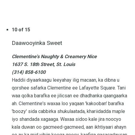
10 of 15
Daawooyinka Sweet
Clementine's Naughty & Creamery Nice
1637 S. 18th Street, St. Louis
(314) 858-6100
Haddii diyaarkaagu leeyahay ilig macaan, ka dibna u
qorshee safarka Clementine ee Lafayette Square. Tani
waa qolka barafka ee jilicsan ee dhadhanka qaangaarka
ah. Clementine's waxaa loo yaqaan 'kakooban' barafka
'boozy' sida cabbirka shukulaatada, khariidadda maple
iyo shandada xagaaga. Waxaa sidoo kale jira noocyo
kala duwan oo gacmeed-gacmeed, aan ikhtiyaari ahayn
oo ay ka mid yihiin keega gooey, kaafiga qasacadaysan