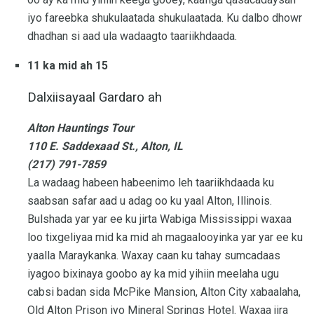
iyo fareebka shukulaatada shukulaatada. Ku dalbo dhowr
dhadhan si aad ula wadaagto taariikhdaada.
11 ka mid ah 15
Dalxiisayaal Gardaro ah
Alton Hauntings Tour
110 E. Saddexaad St., Alton, IL
(217) 791-7859
La wadaag habeen habeenimo leh taariikhdaada ku
saabsan safar aad u adag oo ku yaal Alton, Illinois.
Bulshada yar yar ee ku jirta Wabiga Mississippi waxaa
loo tixgeliyaa mid ka mid ah magaalooyinka yar yar ee ku
yaalla Maraykanka. Waxay caan ku tahay sumcadaas
iyagoo bixinaya goobo ay ka mid yihiin meelaha ugu
cabsi badan sida McPike Mansion, Alton City xabaalaha,
Old Alton Prison iyo Mineral Springs Hotel. Waxaa jira