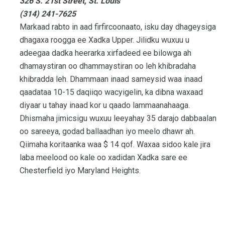
326 S. 21st Street, St. Louis
(314) 241-7625
Markaad rabto in aad firfircoonaato, isku day dhageysiga
dhagaxa roogga ee Xadka Upper. Jilidku wuxuu u
adeegaa dadka heerarka xirfadeed ee bilowga ah
dhamaystiran oo dhammaystiran oo leh khibradaha
khibradda leh. Dhammaan inaad sameysid waa inaad
qaadataa 10-15 daqiiqo wacyigelin, ka dibna waxaad
diyaar u tahay inaad kor u qaado lammaanahaaga.
Dhismaha jimicsigu wuxuu leeyahay 35 darajo dabbaalan
oo sareeya, godad ballaadhan iyo meelo dhawr ah.
Qiimaha koritaanka waa $ 14 qof. Waxaa sidoo kale jira
laba meelood oo kale oo xadidan Xadka sare ee
Chesterfield iyo Maryland Heights.