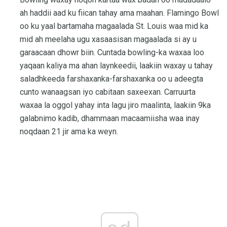
ah haddii aad ku fiican tahay ama maahan. Flamingo Bowl
oo ku yaal bartamaha magaalada St. Louis waa mid ka
mid ah meelaha ugu xasaasisan magaalada si ay u
garaacaan dhowr biin. Cuntada bowling-ka waxaa loo
yaqaan kaliya ma ahan laynkeedii, laakiin waxay u tahay
saladhkeeda farshaxanka-farshaxanka oo u adeegta
cunto wanaagsan iyo cabitaan saxeexan. Carruurta
waxaa la oggol yahay inta lagu jiro maalinta, laakiin 9ka
galabnimo kadib, dhammaan macaamiisha waa inay
noqdaan 21 jir ama ka weyn.