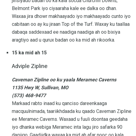
jinsiyado badan oo ka kala socda Churchill Downs,
Belmont Park iyo ciyaaraha kale ee dalka oo dhan.
Waxaa jira dhowr makhaayado iyo makhaayado cunto iyo
cabitaan oo ay ku jiraan Top of the Turf. Waxay ku taallaa
dabaqa saddexaad ee naadiga naadiga ah oo bixiya
aragtiyo aad u qurux badan oo ka mid ah rikoorka.
15 ka mid ah 15
Adviple Zipline
Caveman Zipline oo ku yaala Meramec Caverns
1135 Hwy W, Sullivan, MO
(573) 468-9477
Markaad rabto inaad ku qanciso dareenkaaga
macquulnimada, taariikhdaada ku qaado Caveman Zipline
ee Meramec Caverns. Waxaad u fuuli doontaa geedaha
iyo dhanka webiga Meramec inta lagu jiro safarka 90
daqiiqo. Gaadiidka waxaa ka mid ah afar nooc oo kala