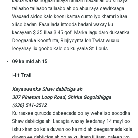
kasta waxaa hogaaminaya fanaan maxali ah oo siinaya
tallaabo tallaabo tallaabo ah oo abuuraya sawirkaaga.
Waxaad sidoo kale keeni kartaa cunto iyo khamri xitaa
xiiso badan. Fasallada intooda badani waxay ku
kacayaan $ 35 illaa $ 45 qof. Marka lagu daro dukaanka
Deegaanka Koonfurta, Rinjiyeynta leh Twist wuxuu
leeyahay lix goobo kale oo ku yaala St. Louis.
09 ka mid ah 15
Hit Trail
Xayawaanka Shaw dabiiciga ah
307 Pinetum Loop Road, Shirka Gogoldhigga
(636) 541-3512
Ku raaxee quruxda dabeecada oo ay weheliso socodka
Shaw dabiiciga ah. Lacagta waxay leedahay 14 mayl oo
isku xiran oo kala duwan oo ka mid ah deegaannada kala
duwan ee dabiiciga ah oo ay ku jiraan jilitaan, caleen iyo