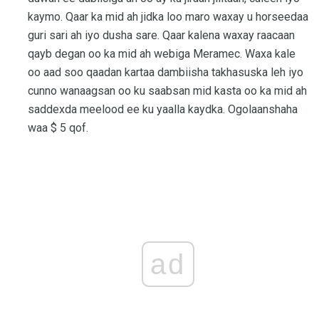
kaymo. Qaar ka mid ah jidka loo maro waxay u horseedaa
guri sari ah iyo dusha sare. Qaar kalena waxay raacaan
qayb degan oo ka mid ah webiga Meramec. Waxa kale
oo aad soo qaadan kartaa dambiisha takhasuska leh iyo
cunno wanaagsan oo ku saabsan mid kasta oo ka mid ah
saddexda meelood ee ku yaalla kaydka. Ogolaanshaha
waa $ 5 qof.
ad