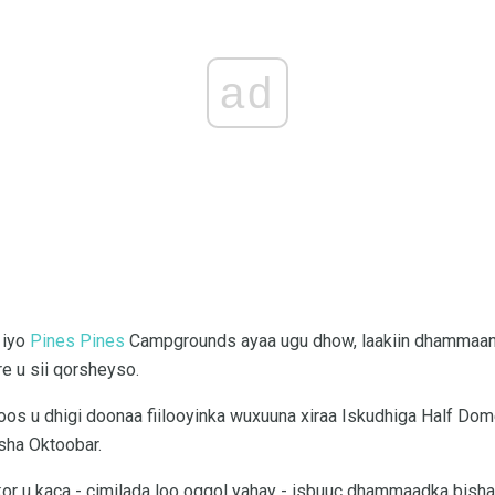
ad
 iyo
Pines Pines
Campgrounds ayaa ugu dhow, laakiin dhammaan
e u sii qorsheyso.
s u dhigi doonaa fiilooyinka wuxuuna xiraa Iskudhiga Half Dome 
sha Oktoobar.
or u kaca - cimilada loo oggol yahay - isbuuc dhammaadka bish