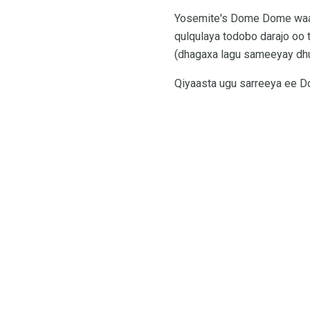
Yosemite's Dome Dome waa a
qulqulaya todobo darajo oo 
(dhagaxa lagu sameeyay dhu
Qiyaasta ugu sarreeya ee D