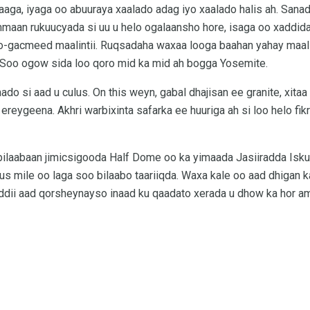
a, iyaga oo abuuraya xaalado adag iyo xaalado halis ah. Sanadk
maan rukuucyada si uu u helo ogalaansho hore, isaga oo xaddida
o-gacmeed maalintii. Ruqsadaha waxaa looga baahan yahay maal
 Soo ogow sida loo qoro mid ka mid ah bogga Yosemite.
ado si aad u culus. On this weyn, gabal dhajisan ee granite, xita
 ereygeena. Akhri warbixinta safarka ee huuriga ah si loo helo f
 bilaabaan jimicsigooda Half Dome oo ka yimaada Jasiiradda Isk
i nus mile oo laga soo bilaabo taariiqda. Waxa kale oo aad dhiga
Haddii aad qorsheynayso inaad ku qaadato xerada u dhow ka hor 