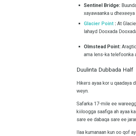
Sentinel Bridge:
Buundad
xayawaanka u dhexeeya d
Glacier Point
:
At Glacie
lahayd Dooxada Dooxada.
Olmstead Point:
Aragti
ama lens-ka telefoonka 
Duulinta Dubbada Half
Hikers ayaa kor u qaadaya 
weyn.
Safarka 17-mile ee wareegg
kiiloogga saafiga ah ayaa k
sare ee dabaqa sare ee jara
Ilaa kumanaan kun oo qof a