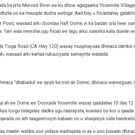
a ka jirta Merced River ee ku dhow agagaarka Yosemite Village,
hirta oo ka muuqda dusha webiga. Aad bay u fiicantahay galabtii
r Point, waxaad arki doontaa Half Dome in ka badan isla heer sare 
 Tani waa meesha ugu fiican ee lagu arko sawirka kala duwan e
da Tioga Road (CA Hwy 120) waxay muujinaysaa dhinaca dambe 
ah, waxaad arki kartaa rukuucyada samaynta wadada.
dhinaca "dhabarka" ee qeyb ka mid ah Dome, dhinaca wareegsan, 
a ah ee Dome ee Dooxada Yosemite waxay qaadataa 10 ilaa 12 
aliya loogu talagalay dadka ugu raaxaysta, kuwaas oo kor u qaad
njarada oo leh taageerooyin kabaan oo u shaqeeya sida handrails
yaa maalin waliba soo jiidaya wadiiqada si ay u soo baxaan dhi