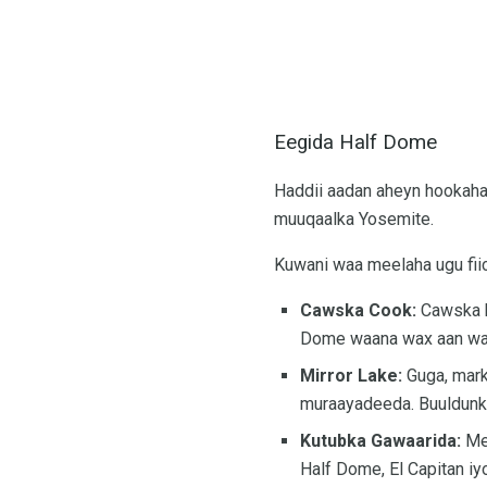
Eegida Half Dome
Haddii aadan aheyn hookaha
muuqaalka Yosemite.
Kuwani waa meelaha ugu fiic
Cawska Cook:
Cawska k
Dome waana wax aan wal
Mirror Lake:
Guga, mark
muraayadeeda. Buuldunk
Kutubka Gawaarida:
Mee
Half Dome, El Capitan iy