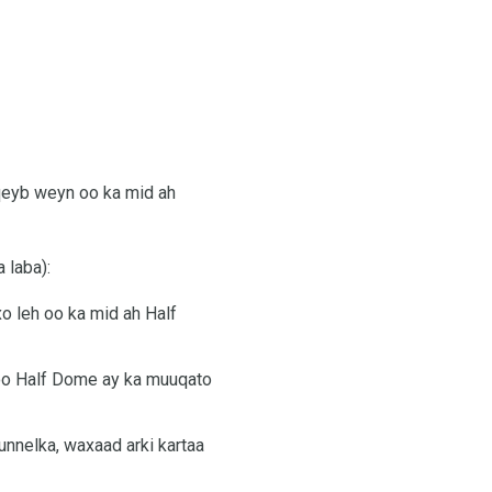
qeyb weyn oo ka mid ah
 laba):
 leh oo ka mid ah Half
oo Half Dome ay ka muuqato
nnelka, waxaad arki kartaa