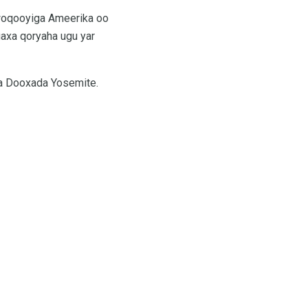
 woqooyiga Ameerika oo
gaxa qoryaha ugu yar
qa Dooxada Yosemite.