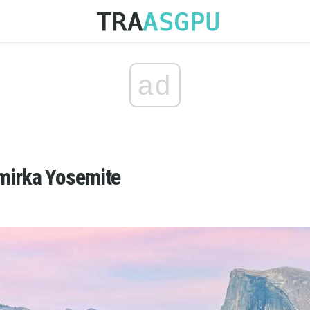
ad
mirka Yosemite