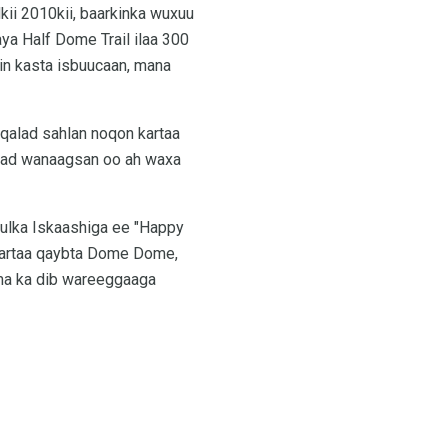
ii 2010kii, baarkinka wuxuu
ya Half Dome Trail ilaa 300
in kasta isbuucaan, mana
a qalad sahlan noqon kartaa
ikrad wanaagsan oo ah waxa
uulka Iskaashiga ee "Happy
n kartaa qaybta Dome Dome,
ama ka dib wareeggaaga