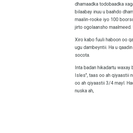
dhamaadka todobaadka xagaag
bilaabay inuu u baahdo dham
maalin-rooke iyo 100 boors
jirto ogolaansho maalmeed.
Xiro kabo fuuli haboon oo qa
ugu dambeyntii. Ha u qaadin
socota.
Inta badan hikadartu waxay
Isles", taas oo ah qiyaasti
oo ah qiyaastii 3/4 mayl. 
nuska ah,