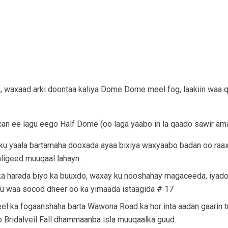
, waxaad arki doontaa kaliya Dome Dome meel fog, laakiin waa 
an ee lagu eego Half Dome (oo laga yaabo in la qaado sawir ama
u yaala bartamaha dooxada ayaa bixiya waxyaabo badan oo raaxo
igeed muuqaal lahayn.
a harada biyo ka buuxdo, waxay ku nooshahay magaceeda, iyad
u waa socod dheer oo ka yimaada istaagida # 17
l ka fogaanshaha barta Wawona Road ka hor inta aadan gaarin tu
o Bridalveil Fall dhammaanba isla muuqaalka guud.