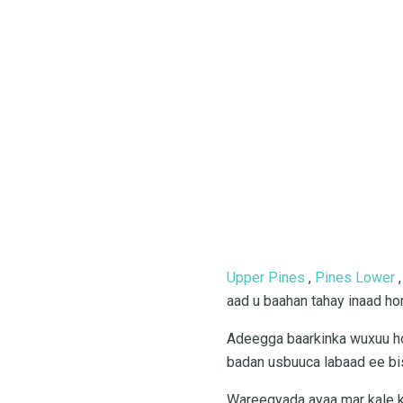
Upper Pines
,
Pines Lower
,
aad u baahan tahay inaad hor
Adeegga baarkinka wuxuu hoo
badan usbuuca labaad ee bi
Wareegyada ayaa mar kale k