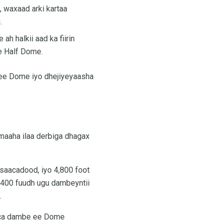
 waxaad arki kartaa
.
ah halkii aad ka fiirin
e Half Dome.
ee Dome iyo dhejiyeyaasha
maaha ilaa derbiga dhagax
saacadood, iyo 4,800 foot
a 400 fuudh ugu dambeyntii
.
naca dambe ee Dome