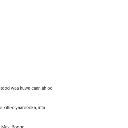
tood waa kuwa caan ah oo
xilli-ciyaareedka, inta
a May. Booqo