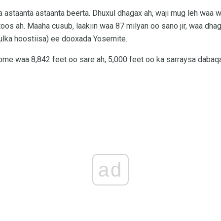
staanta astaanta beerta. Dhuxul dhagax ah, waji mug leh waa
toos ah. Maaha cusub, laakiin waa 87 milyan oo sano jir, waa dha
lka hoostiisa) ee dooxada Yosemite.
ome waa 8,842 feet oo sare ah, 5,000 feet oo ka sarraysa daba
ad